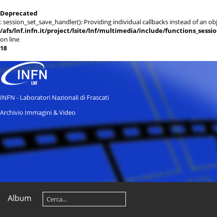
Deprecated
: session_set_save_handler(): Providing individual callbacks instead of an 
/afs/lnf.infn.it/project/lsite/lnf/multimedia/include/functions_sessi
on line
18
INFN - Laboratori Nazionali di Frascati
Archivio Immagini & Video
Album