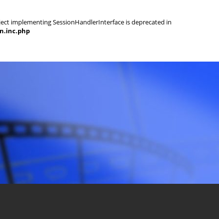
object implementing SessionHandlerInterface is deprecated in
on.inc.php