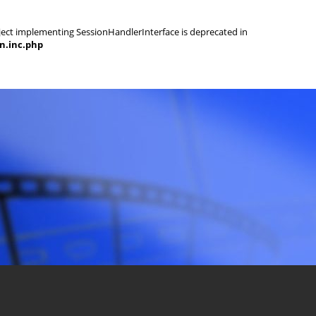
object implementing SessionHandlerInterface is deprecated in
on.inc.php