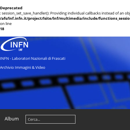
Deprecated
: session_set_save_handler(): Providing individual callbacks instead of an 
/afs/lnf.infn.it/project/lsite/lnf/multimedia/include/functions_sessi
on line
18
INFN - Laboratori Nazionali di Frascati
Archivio Immagini & Video
Album