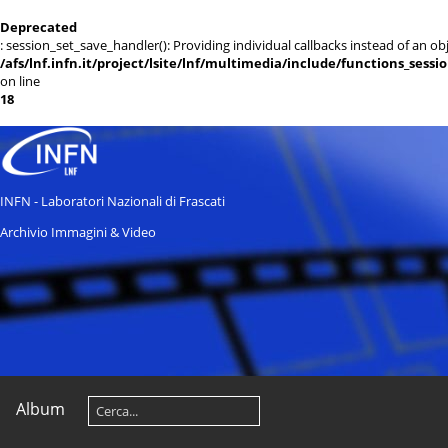
Deprecated
: session_set_save_handler(): Providing individual callbacks instead of an 
/afs/lnf.infn.it/project/lsite/lnf/multimedia/include/functions_sessi
on line
18
INFN - Laboratori Nazionali di Frascati
Archivio Immagini & Video
Album