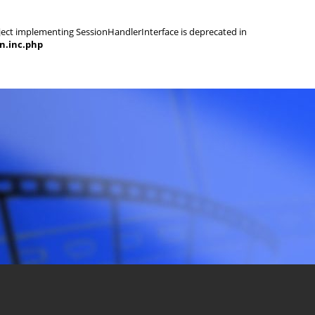
object implementing SessionHandlerInterface is deprecated in
on.inc.php