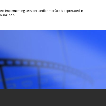
object implementing SessionHandlerInterface is deprecated in
on.inc.php