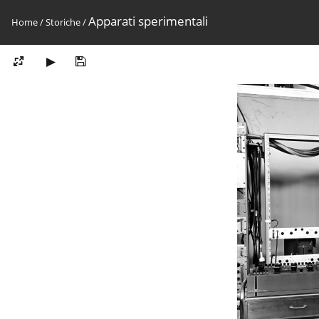
Apparati sperimentali
Home
/
Storiche
/