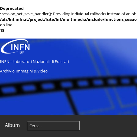
Deprecated
: session_set_save_handler(): Providing individual callbacks instead of an 
/afs/lnf.infn.it/project/lsite/lnf/multimedia/include/functions_sessi
on line
18
INFN - Laboratori Nazionali di Frascati
Archivio Immagini & Video
Album