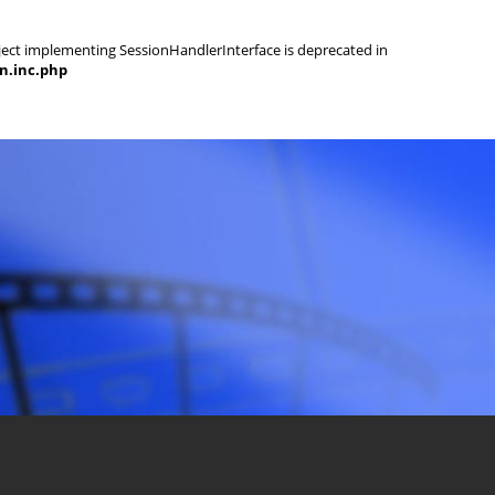
object implementing SessionHandlerInterface is deprecated in
on.inc.php