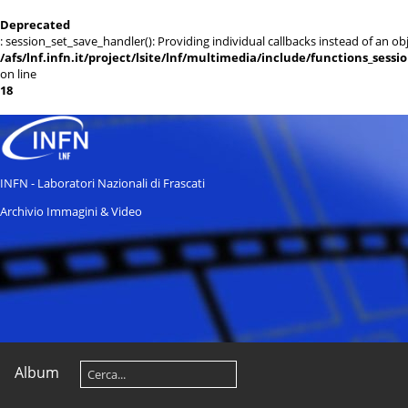
Deprecated
: session_set_save_handler(): Providing individual callbacks instead of an 
/afs/lnf.infn.it/project/lsite/lnf/multimedia/include/functions_sessi
on line
18
INFN - Laboratori Nazionali di Frascati
Archivio Immagini & Video
Album