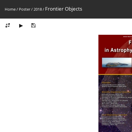
Frontier Objects
Home
/
Poster
/
2018
/