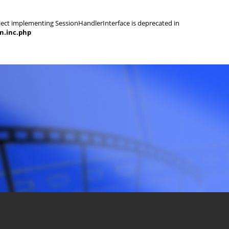
object implementing SessionHandlerInterface is deprecated in
on.inc.php