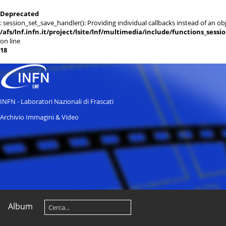
Deprecated
: session_set_save_handler(): Providing individual callbacks instead of an 
/afs/lnf.infn.it/project/lsite/lnf/multimedia/include/functions_sessi
on line
18
INFN - Laboratori Nazionali di Frascati
Archivio Immagini & Video
Album