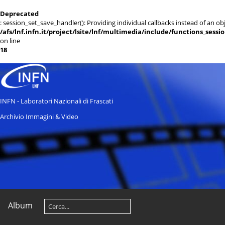
Deprecated
: session_set_save_handler(): Providing individual callbacks instead of an 
/afs/lnf.infn.it/project/lsite/lnf/multimedia/include/functions_sessi
on line
18
INFN - Laboratori Nazionali di Frascati
Archivio Immagini & Video
Album