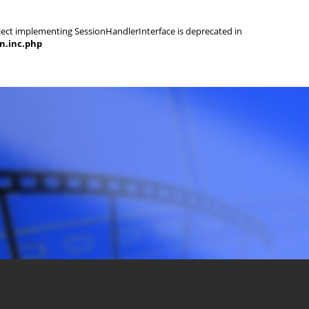
object implementing SessionHandlerInterface is deprecated in
on.inc.php