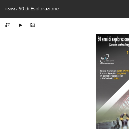
60 di Esplorazione
Home
/