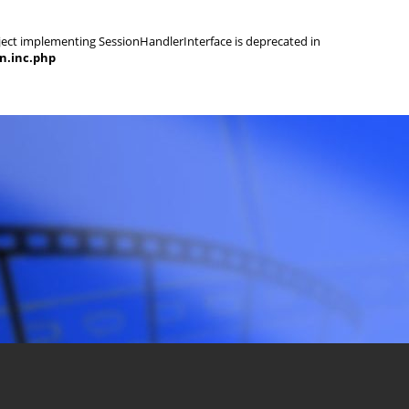
object implementing SessionHandlerInterface is deprecated in
on.inc.php