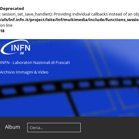
Deprecated
: session_set_save_handler(): Providing individual callbacks instead of an 
/afs/lnf.infn.it/project/lsite/lnf/multimedia/include/functions_sessi
on line
18
INFN - Laboratori Nazionali di Frascati
Archivio Immagini & Video
Album