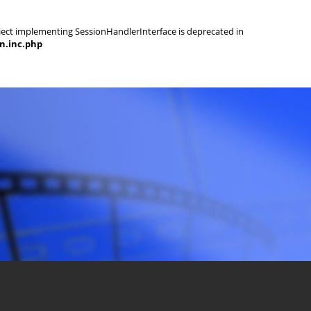
object implementing SessionHandlerInterface is deprecated in
on.inc.php