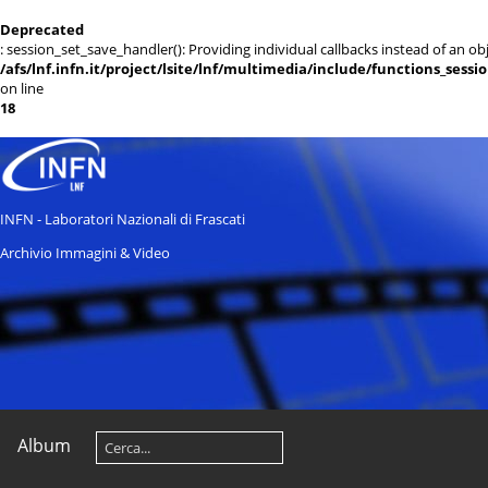
Deprecated
: session_set_save_handler(): Providing individual callbacks instead of an 
/afs/lnf.infn.it/project/lsite/lnf/multimedia/include/functions_sessi
on line
18
INFN - Laboratori Nazionali di Frascati
Archivio Immagini & Video
Album