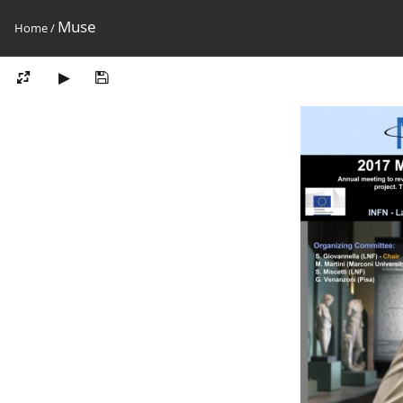
Muse
Home
/