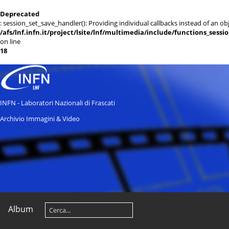
Deprecated
: session_set_save_handler(): Providing individual callbacks instead of an 
/afs/lnf.infn.it/project/lsite/lnf/multimedia/include/functions_sessi
on line
18
INFN - Laboratori Nazionali di Frascati
Archivio Immagini & Video
Album