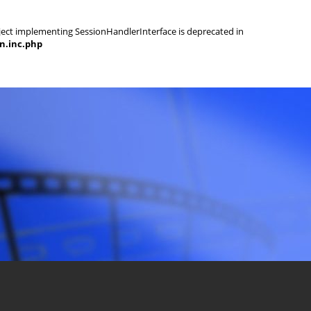
object implementing SessionHandlerInterface is deprecated in
on.inc.php