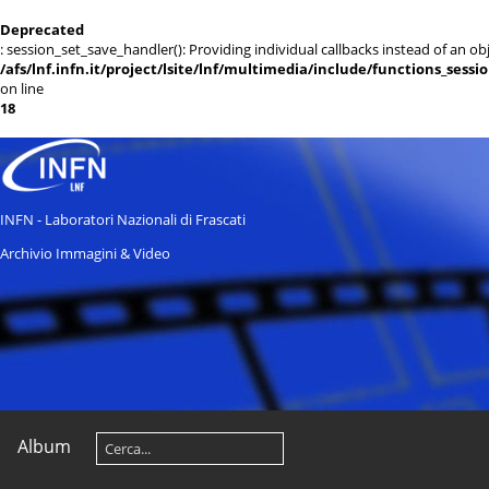
Deprecated
: session_set_save_handler(): Providing individual callbacks instead of an 
/afs/lnf.infn.it/project/lsite/lnf/multimedia/include/functions_sessi
on line
18
INFN - Laboratori Nazionali di Frascati
Archivio Immagini & Video
Album