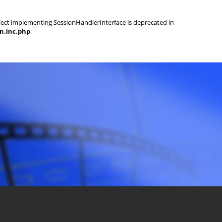
object implementing SessionHandlerInterface is deprecated in
on.inc.php