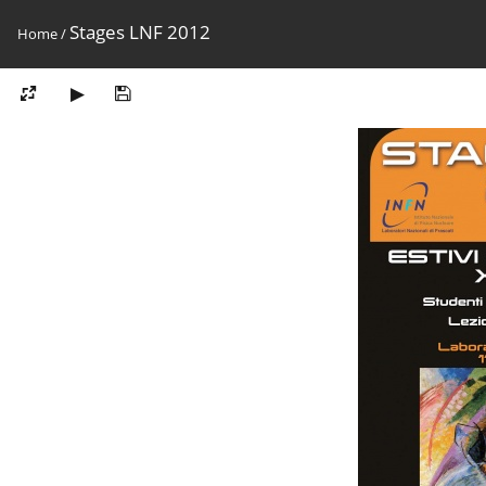
Stages LNF 2012
Home
/