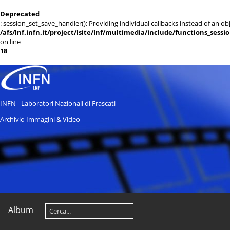
Deprecated
: session_set_save_handler(): Providing individual callbacks instead of an 
/afs/lnf.infn.it/project/lsite/lnf/multimedia/include/functions_sessi
on line
18
INFN - Laboratori Nazionali di Frascati
Archivio Immagini & Video
Album