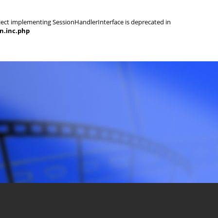
object implementing SessionHandlerInterface is deprecated in
on.inc.php