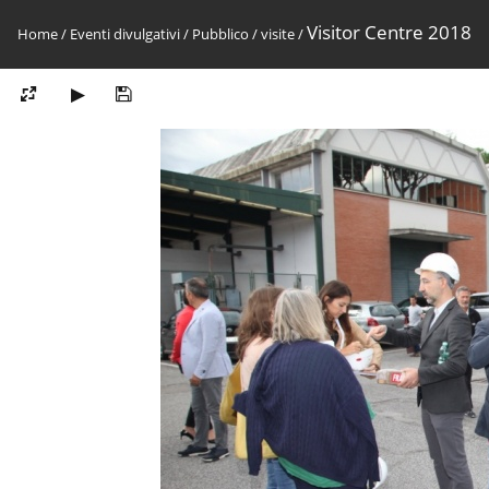
Visitor Centre 2018
Home
/
Eventi divulgativi
/
Pubblico
/
visite
/