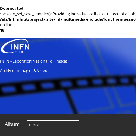
Deprecated
: session_set_save_handler(): Providing individual callbacks instead of an 
/afs/lnf.infn.it/project/lsite/lnf/multimedia/include/functions_sessi
on line
18
INFN - Laboratori Nazionali di Frascati
Archivio Immagini & Video
Album