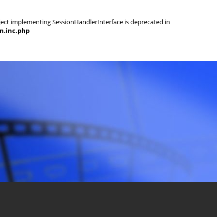
object implementing SessionHandlerInterface is deprecated in
on.inc.php