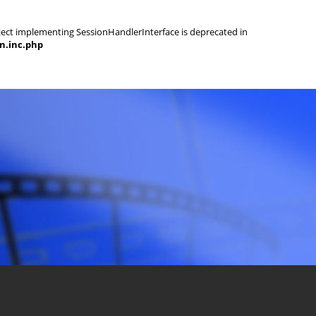
object implementing SessionHandlerInterface is deprecated in
on.inc.php