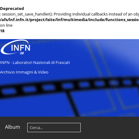
Deprecated
: session_set_save_handler(): Providing individual callbacks instead of an 
/afs/lnf.infn.it/project/lsite/lnf/multimedia/include/functions_sessi
on line
18
INFN - Laboratori Nazionali di Frascati
Archivio Immagini & Video
Album