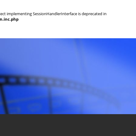
object implementing SessionHandlerInterface is deprecated in
on.inc.php