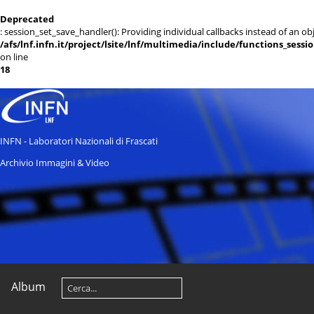
Deprecated
: session_set_save_handler(): Providing individual callbacks instead of an 
/afs/lnf.infn.it/project/lsite/lnf/multimedia/include/functions_sessi
on line
18
INFN - Laboratori Nazionali di Frascati
Archivio Immagini & Video
Album