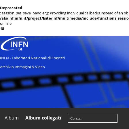
Deprecated
: session_set_save_handler(): Providing individual callbacks instead of an 
/afs/lnf.infn.it/project/lsite/lnf/multimedia/include/functions_sessi
on line
18
INFN - Laboratori Nazionali di Frascati
Archivio Immagini & Video
Album
Album collegati