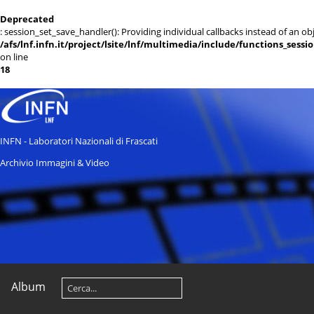
Deprecated
: session_set_save_handler(): Providing individual callbacks instead of an 
/afs/lnf.infn.it/project/lsite/lnf/multimedia/include/functions_sessi
on line
18
INFN - Laboratori Nazionali di Frascati
Archivio Immagini & Video
Album