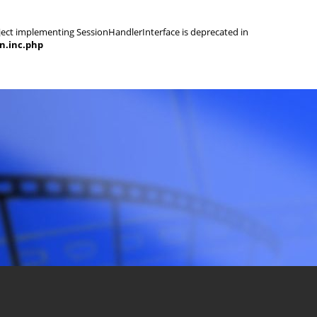
object implementing SessionHandlerInterface is deprecated in
on.inc.php