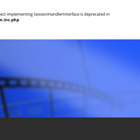
object implementing SessionHandlerInterface is deprecated in
on.inc.php