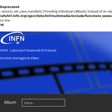
Deprecated
: session_set_save_handler(): Providing individual callbacks instead of an 
/afs/lnf.infn.it/project/lsite/lnf/multimedia/include/functions_sessi
on line
18
INFN - Laboratori Nazionali di Frascati
Archivio Immagini & Video
Album