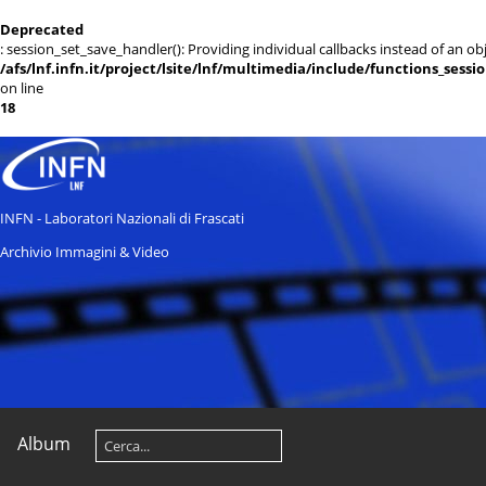
Deprecated
: session_set_save_handler(): Providing individual callbacks instead of an 
/afs/lnf.infn.it/project/lsite/lnf/multimedia/include/functions_sessi
on line
18
INFN - Laboratori Nazionali di Frascati
Archivio Immagini & Video
Album