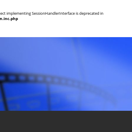
object implementing SessionHandlerInterface is deprecated in
on.inc.php