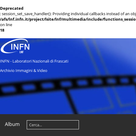
Deprecated
: session_set_save_handler(): Providing individual callbacks instead of an 
/afs/lnf.infn.it/project/lsite/lnf/multimedia/include/functions_sessi
on line
18
INFN - Laboratori Nazionali di Frascati
Archivio Immagini & Video
Album