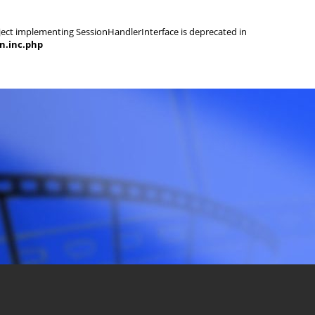
object implementing SessionHandlerInterface is deprecated in
on.inc.php