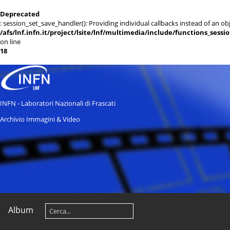
Deprecated
: session_set_save_handler(): Providing individual callbacks instead of an 
/afs/lnf.infn.it/project/lsite/lnf/multimedia/include/functions_sessi
on line
18
INFN - Laboratori Nazionali di Frascati
Archivio Immagini & Video
Album