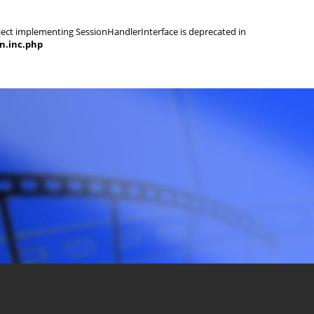
object implementing SessionHandlerInterface is deprecated in
on.inc.php