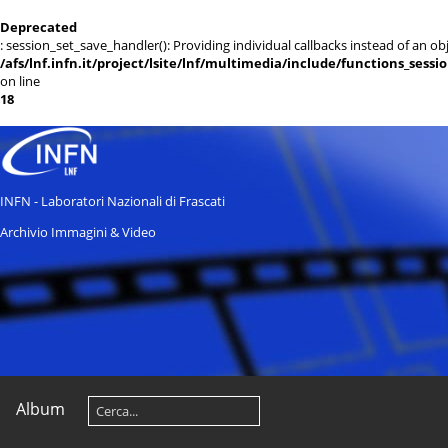
Deprecated
: session_set_save_handler(): Providing individual callbacks instead of an 
/afs/lnf.infn.it/project/lsite/lnf/multimedia/include/functions_sessi
on line
18
INFN - Laboratori Nazionali di Frascati
Archivio Immagini & Video
Album