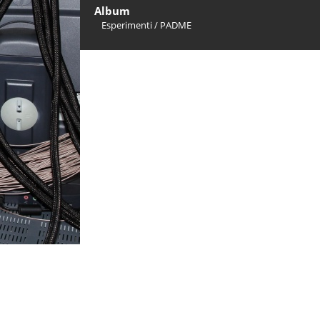
Album
Esperimenti
/
PADME