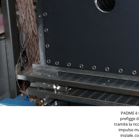
PADME è 
prefigge d
tramite la ric
impulso man
iniziale, 