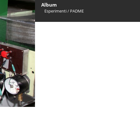
Album
Esperimenti
/
PADME