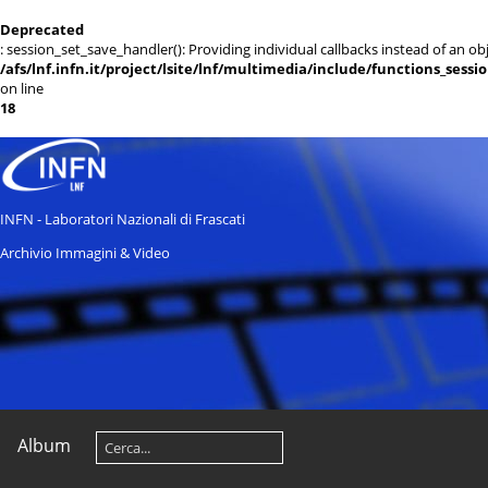
Deprecated
: session_set_save_handler(): Providing individual callbacks instead of an 
/afs/lnf.infn.it/project/lsite/lnf/multimedia/include/functions_sessi
on line
18
INFN - Laboratori Nazionali di Frascati
Archivio Immagini & Video
Album