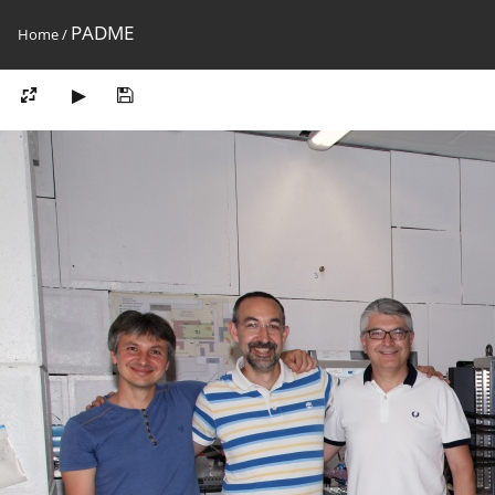
PADME
Home
/