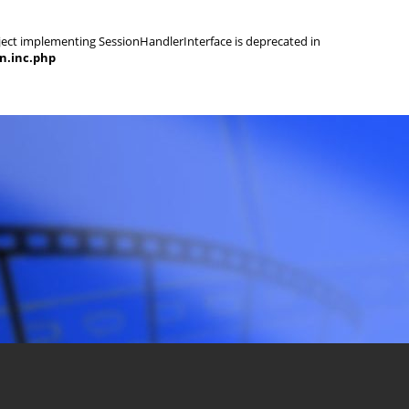
object implementing SessionHandlerInterface is deprecated in
on.inc.php