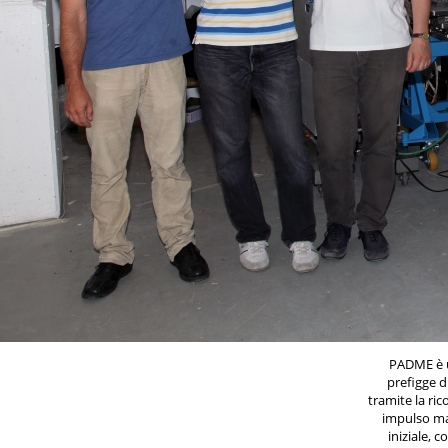
PADME è 
prefigge d
tramite la ric
impulso man
iniziale, 