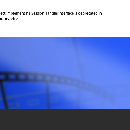
object implementing SessionHandlerInterface is deprecated in
on.inc.php