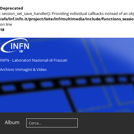
Deprecated
: session_set_save_handler(): Providing individual callbacks instead of an 
/afs/lnf.infn.it/project/lsite/lnf/multimedia/include/functions_sessi
on line
18
INFN - Laboratori Nazionali di Frascati
Archivio Immagini & Video
Album