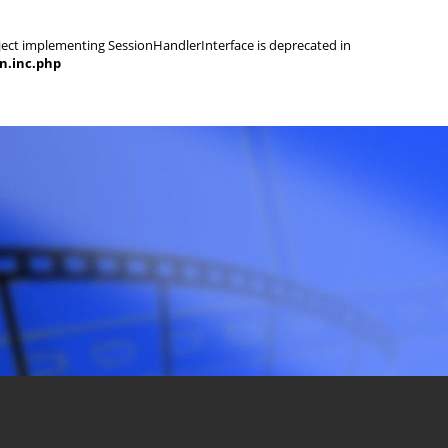
object implementing SessionHandlerInterface is deprecated in
on.inc.php