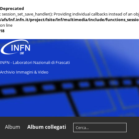
Deprecated
: session_set_save_handler(): Providing individual callbacks instead of an 
/afs/lnf.infn.it/project/lsite/lnf/multimedia/include/functions_sessi
on line
18
INFN - Laboratori Nazionali di Frascati
Archivio Immagini & Video
Album
Album collegati