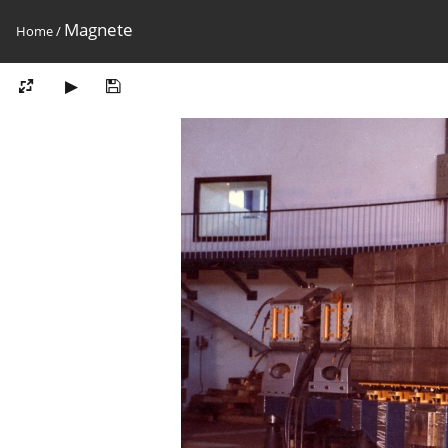
Magnete
Home
/