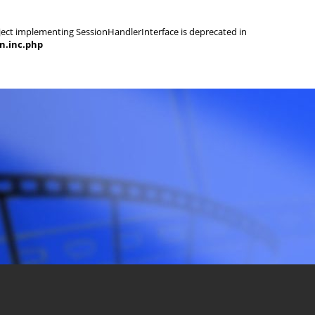
object implementing SessionHandlerInterface is deprecated in
on.inc.php