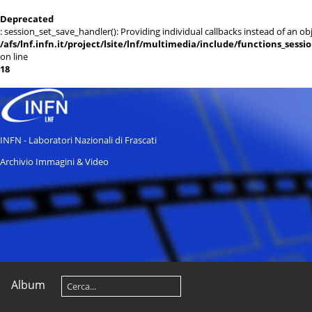
Deprecated
: session_set_save_handler(): Providing individual callbacks instead of an 
/afs/lnf.infn.it/project/lsite/lnf/multimedia/include/functions_sessi
on line
18
INFN - Laboratori Nazionali di Frascati
Archivio Immagini & Video
Album