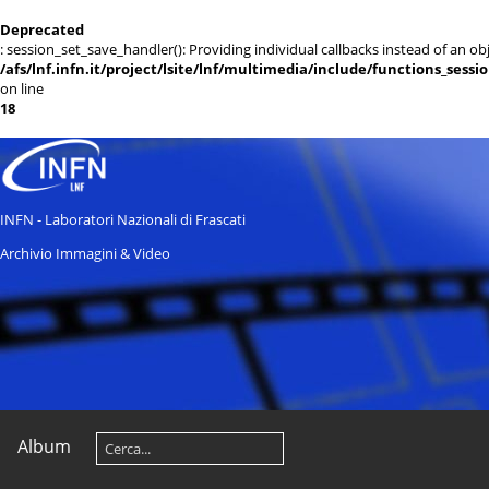
Deprecated
: session_set_save_handler(): Providing individual callbacks instead of an 
/afs/lnf.infn.it/project/lsite/lnf/multimedia/include/functions_sessi
on line
18
INFN - Laboratori Nazionali di Frascati
Archivio Immagini & Video
Album