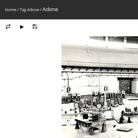
Adone
Home
/
Tag
Adone
/