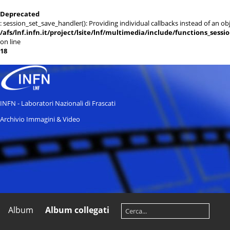
Deprecated
: session_set_save_handler(): Providing individual callbacks instead of an 
/afs/lnf.infn.it/project/lsite/lnf/multimedia/include/functions_sessi
on line
18
INFN - Laboratori Nazionali di Frascati
Archivio Immagini & Video
Album
Album collegati