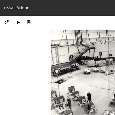
Adone
Home
/