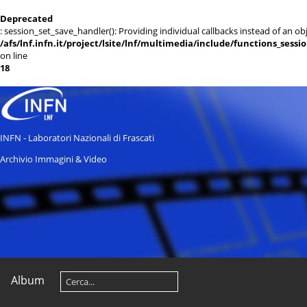
Deprecated
: session_set_save_handler(): Providing individual callbacks instead of an 
/afs/lnf.infn.it/project/lsite/lnf/multimedia/include/functions_sessi
on line
18
INFN - Laboratori Nazionali di Frascati
Archivio Immagini & Video
Album