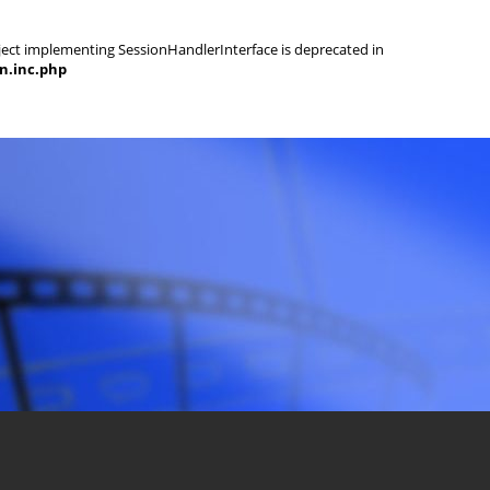
object implementing SessionHandlerInterface is deprecated in
on.inc.php