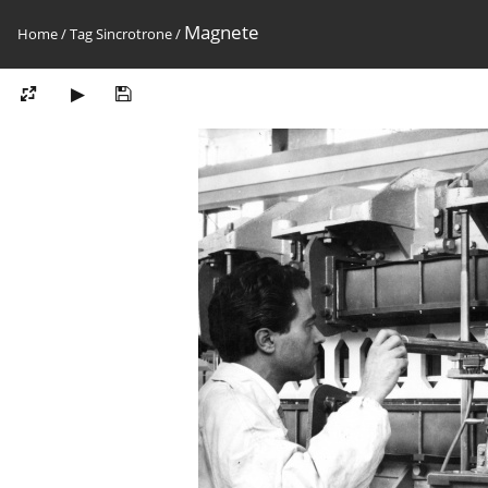
Magnete
Home
/
Tag
Sincrotrone
/