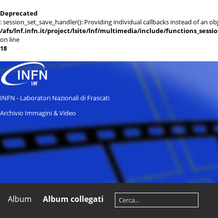
Deprecated
: session_set_save_handler(): Providing individual callbacks instead of an 
/afs/lnf.infn.it/project/lsite/lnf/multimedia/include/functions_sessi
on line
18
INFN - Laboratori Nazionali di Frascati
Archivio Immagini & Video
Album
Album collegati