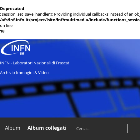
Deprecated
: session_set_save_handler(): Providing individual callbacks instead of an 
/afs/lnf.infn.it/project/lsite/lnf/multimedia/include/functions_sessi
on line
18
INFN - Laboratori Nazionali di Frascati
Archivio Immagini & Video
Album
Album collegati