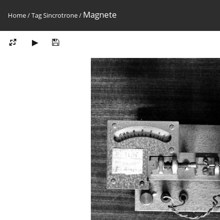
Magnete
Home
/
Tag
Sincrotrone
/