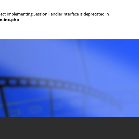
object implementing SessionHandlerInterface is deprecated in
on.inc.php