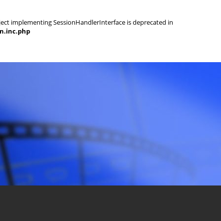
object implementing SessionHandlerInterface is deprecated in
on.inc.php