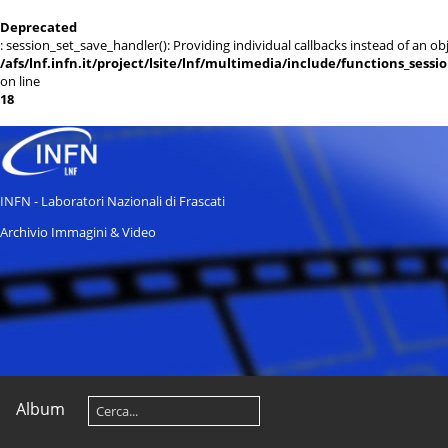
Deprecated
: session_set_save_handler(): Providing individual callbacks instead of an 
/afs/lnf.infn.it/project/lsite/lnf/multimedia/include/functions_sessi
on line
18
INFN - Laboratori Nazionali di Frascati
Archivio Immagini & Video
Album