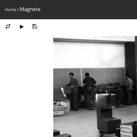
Magnete
Home
/