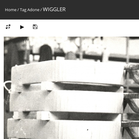
WIGGLER
Home
/
Tag
Adone
/