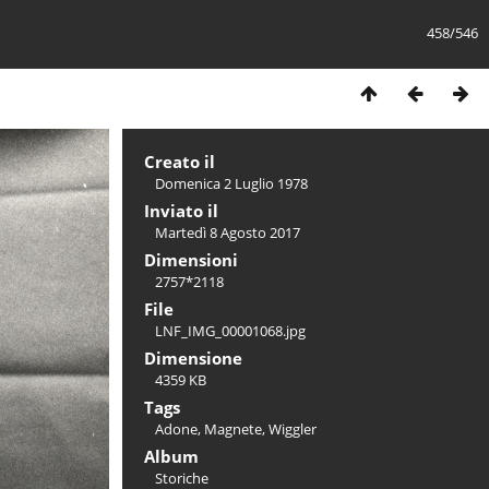
458/546
Creato il
Domenica 2 Luglio 1978
Inviato il
Martedì 8 Agosto 2017
Dimensioni
2757*2118
File
LNF_IMG_00001068.jpg
Dimensione
4359 KB
Tags
Adone
,
Magnete
,
Wiggler
Album
Storiche