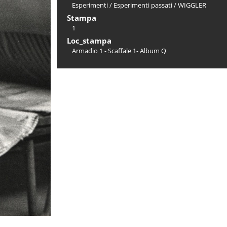
Esperimenti
/
Esperimenti passati
/
WIGGLER
Stampa
1
Loc_stampa
Armadio 1 - Scaffale 1- Album Q