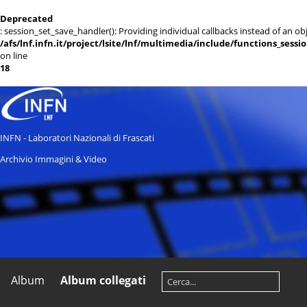
Deprecated
: session_set_save_handler(): Providing individual callbacks instead of an 
/afs/lnf.infn.it/project/lsite/lnf/multimedia/include/functions_sessi
on line
18
INFN - Laboratori Nazionali di Frascati
Archivio Immagini & Video
Album
Album collegati