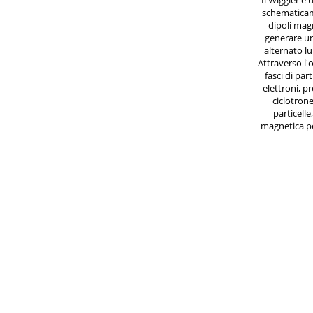
Il Wiggler è 
schematicam
dipoli mag
generare u
alternato lu
Attraverso l'
fasci di part
elettroni, p
ciclotrone
particelle
magnetica pe
e quindi
radiazio
direzion
beamlines "L
quali sono cos
radiazione p
aree scient
Frascati fu
Nella 