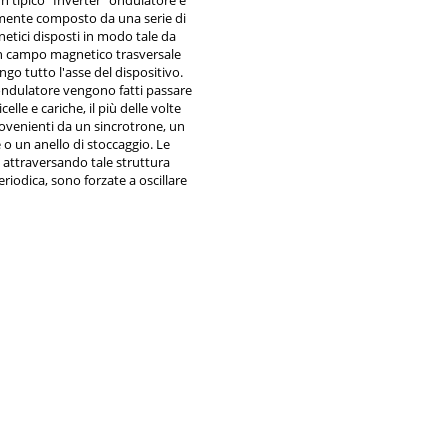
un tipico “Inverter” ondulatore è
ente composto da una serie di
netici disposti in modo tale da
n campo magnetico trasversale
ngo tutto l'asse del dispositivo.
ondulatore vengono fatti passare
icelle e cariche, il più delle volte
rovenienti da un sincrotrone, un
 o un anello di stoccaggio. Le
, attraversando tale struttura
riodica, sono forzate a oscillare
 a emettere radiazione. Tale
ne viene poi opportunamente
ata lungo strutture chiamate
inee di flusso", all'interno delle
truiti laboratori che utilizzano la
er esperimenti nelle più svariate
ifiche. Nel caso dell’I.N.F.N. di
 un Wiggler fu montato su Adone
nel 1978.
foto le bobine del magnete