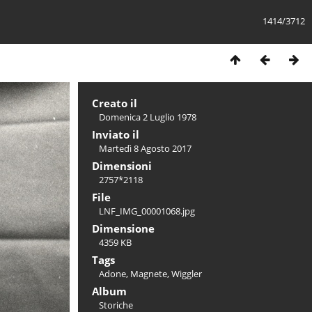
1414/3712
Creato il
Domenica 2 Luglio 1978
Inviato il
Martedì 8 Agosto 2017
Dimensioni
2757*2118
File
LNF_IMG_00001068.jpg
Dimensione
4359 KB
Tags
Adone
,
Magnete
,
Wiggler
Album
Storiche