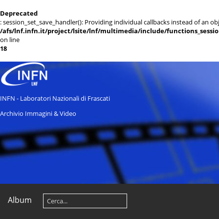
Deprecated
: session_set_save_handler(): Providing individual callbacks instead of an 
/afs/lnf.infn.it/project/lsite/lnf/multimedia/include/functions_sessi
on line
18
INFN - Laboratori Nazionali di Frascati
Archivio Immagini & Video
Album