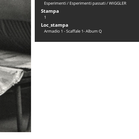
Esperimenti
/
Esperimenti passati
/
WIGGLER
Stampa
1
Loc_stampa
Armadio 1 - Scaffale 1- Album Q