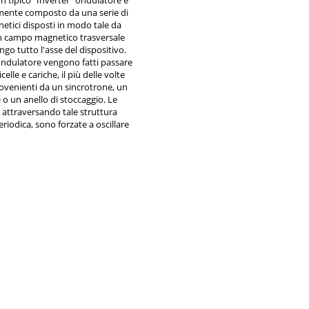
un tipico “Inverter” ondulatore è
ente composto da una serie di
netici disposti in modo tale da
n campo magnetico trasversale
ngo tutto l'asse del dispositivo.
ondulatore vengono fatti passare
icelle e cariche, il più delle volte
rovenienti da un sincrotrone, un
 o un anello di stoccaggio. Le
, attraversando tale struttura
riodica, sono forzate a oscillare
 a emettere radiazione. Tale
ne viene poi opportunamente
ata lungo strutture chiamate
inee di flusso", all'interno delle
truiti laboratori che utilizzano la
er esperimenti nelle più svariate
ifiche. Nel caso dell’I.N.F.N. di
 un Wiggler fu montato su Adone
nel 1978.
foto le bobine del magnete