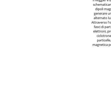
Il Wiggler è 
schematicam
dipoli mag
generare u
alternato lu
Attraverso l'
fasci di part
elettroni, p
ciclotrone
particelle
magnetica pe
e quindi
radiazio
direzion
beamlines "L
quali sono cos
radiazione p
aree scient
Frascati fu
Nella 