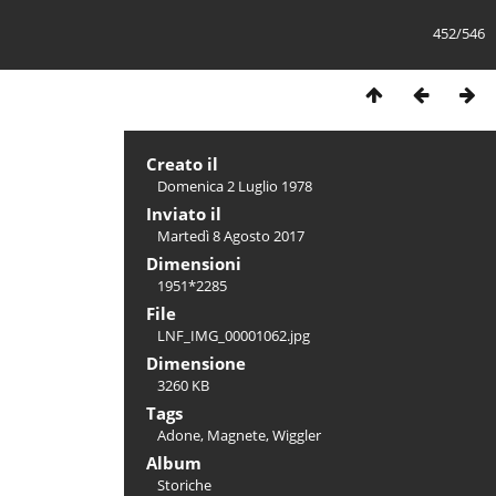
452/546
Creato il
Domenica 2 Luglio 1978
Inviato il
Martedì 8 Agosto 2017
Dimensioni
1951*2285
File
LNF_IMG_00001062.jpg
Dimensione
3260 KB
Tags
Adone
,
Magnete
,
Wiggler
Album
Storiche