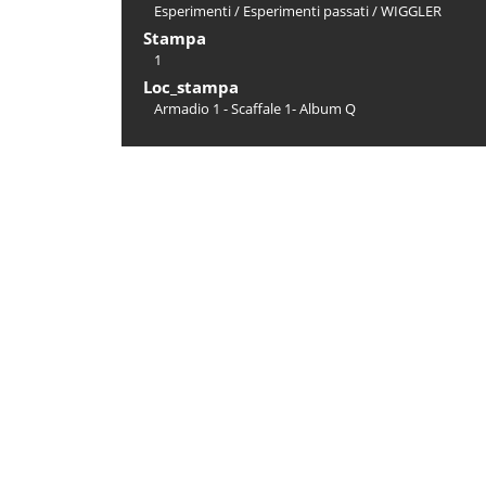
Esperimenti
/
Esperimenti passati
/
WIGGLER
Stampa
1
Loc_stampa
Armadio 1 - Scaffale 1- Album Q