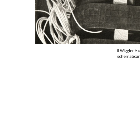
Il Wiggler è 
schematicam
dipoli mag
generare u
alternato lu
Attraverso l'
fasci di part
elettroni, p
ciclotrone
particelle
magnetica pe
e quindi
radiazio
direzion
beamlines "L
quali sono cos