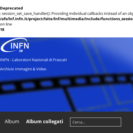
Deprecated
: session_set_save_handler(): Providing individual callbacks instead of an 
/afs/lnf.infn.it/project/lsite/lnf/multimedia/include/functions_sessi
on line
18
INFN - Laboratori Nazionali di Frascati
Archivio Immagini & Video
Album
Album collegati