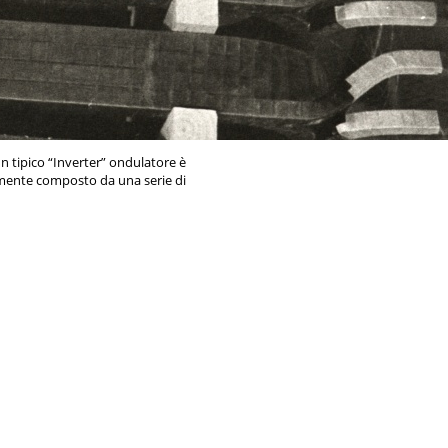
un tipico “Inverter” ondulatore è
ente composto da una serie di
netici disposti in modo tale da
n campo magnetico trasversale
ngo tutto l'asse del dispositivo.
ondulatore vengono fatti passare
icelle e cariche, il più delle volte
rovenienti da un sincrotrone, un
 o un anello di stoccaggio. Le
, attraversando tale struttura
riodica, sono forzate a oscillare
 a emettere radiazione. Tale
ne viene poi opportunamente
ata lungo strutture chiamate
inee di flusso", all'interno delle
truiti laboratori che utilizzano la