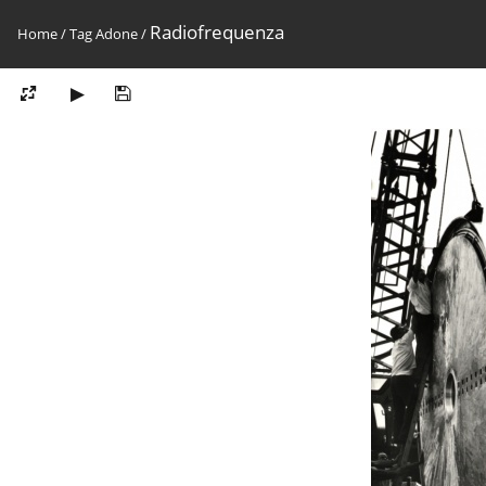
Radiofrequenza
Home
/
Tag
Adone
/