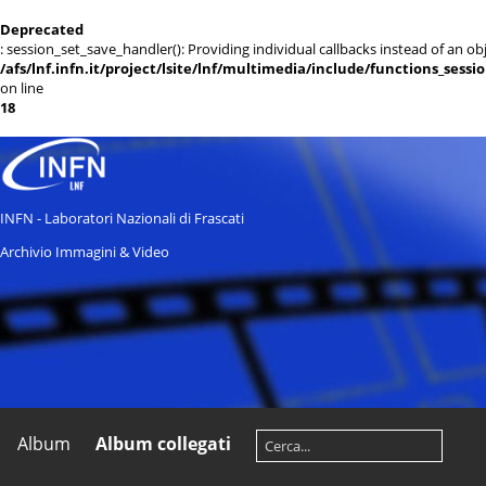
Deprecated
: session_set_save_handler(): Providing individual callbacks instead of an 
/afs/lnf.infn.it/project/lsite/lnf/multimedia/include/functions_sessi
on line
18
INFN - Laboratori Nazionali di Frascati
Archivio Immagini & Video
Album
Album collegati