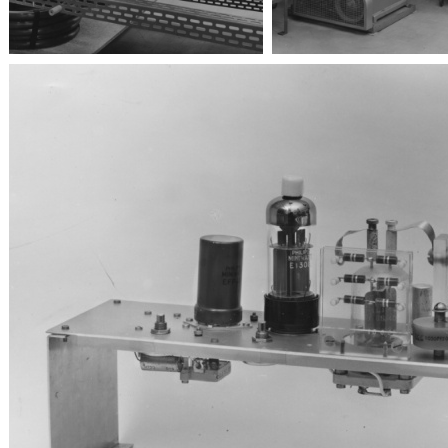
Particolari meccanici
Adone