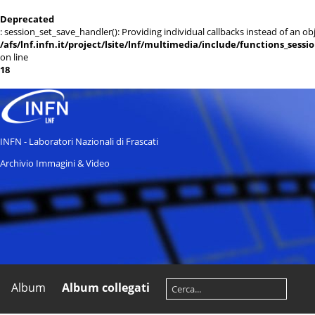
Deprecated
: session_set_save_handler(): Providing individual callbacks instead of an 
/afs/lnf.infn.it/project/lsite/lnf/multimedia/include/functions_sessi
on line
18
INFN - Laboratori Nazionali di Frascati
Archivio Immagini & Video
Album
Album collegati