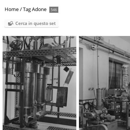
Home
/
Tag
Adone
546
Cerca in questo set