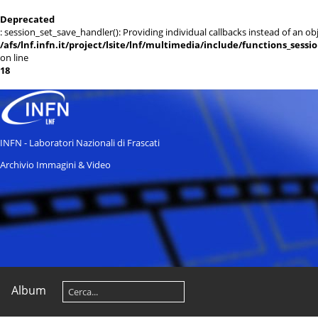
Deprecated
: session_set_save_handler(): Providing individual callbacks instead of an 
/afs/lnf.infn.it/project/lsite/lnf/multimedia/include/functions_sessi
on line
18
INFN - Laboratori Nazionali di Frascati
Archivio Immagini & Video
Album