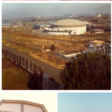
Adone
Adone