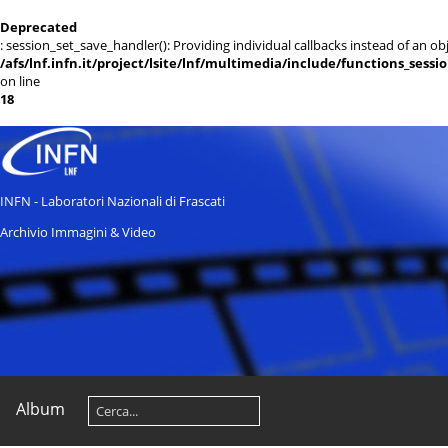
Deprecated
: session_set_save_handler(): Providing individual callbacks instead of an 
/afs/lnf.infn.it/project/lsite/lnf/multimedia/include/functions_sessi
on line
18
INFN - Laboratori Nazionali di Frascati
Archivio Immagini & Video
Album