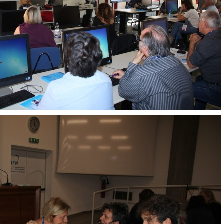
Incontri di Fisica 2017