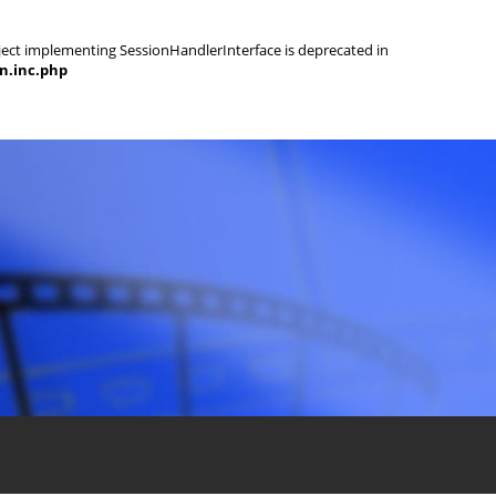
object implementing SessionHandlerInterface is deprecated in
on.inc.php